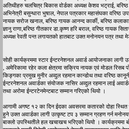
अतिथीहरु चलचित्र बिकास वोर्डका अध्यक्ष केशव भट्राई, बरिष्ठ 
अभिनेत्री बसुन्धारा भुषाल, नेपाल पत्रकार महासंघका वरिष्ठ उपाध
नायक सरोज खनाल, बरिष्ठ गायक आनन्द कार्की, बरिष्ठ कलाकार
ज्ञानु राणा,बरिष्ठ गीतकार डा.कृष्ण हरि बराल, वरिष्ठ गायक सिता
अध्यक्ष रेवती पन्त लगायतको हातबाट उक्त मनोनयन पत्र तथा म
सोही कार्यक्रममा स्टार ईन्टरनेशनल अवार्ड आयोजनाका लागी उल्ल
, अमेरिकामा रहेर कला क्षेत्रमा सक्रिय नायक एवं मोडल रि
किङ्गका प्रमुख मुनीर अव्दुल रहमान कान्डोथ तथा वरिष्ठ कानून
ईन्टरनेशनल अवार्डका संयोजक नासिर अव्दुल रहमान लाई अवार्डक
तथा अरोमा ईन्टरटेनमेन्टबाट सम्मान गरिएको थियो ।
आगामी अगष्ट १२ का दिन ईदका अवसरमा कतारको दोहा स्थित 
हुने उक्त अवार्डका लागी उत्कृष्ट टप ३ सम्मान ग्रहण गर्न मनोन
बाक्लो उपस्थितीले हल खचाखच भरिएको थियो । कार्यक्रममा ब