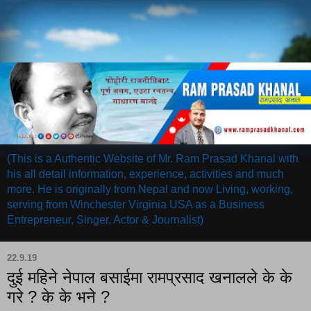
(This is a Authentic Website of Mr. Ram Prasad Khanal with
his all detail information, experience, activities and much
more. He is originally from Nepal and now Living, working,
serving from Winchester Virginia USA as a Business
Entrepreneur, Singer, Actor & Journalist)
22.9.19
दुई महिने नेपाल बसाईमा रामप्रसाद खनालले के के
गरे ? के के भने ?